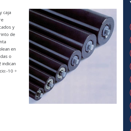
y caja
re
icados y
rinto de
unta
plean en
adas o
 indican
io:-10 ÷